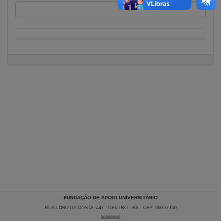
Informações
sobre
a
Instituição
Perguntas
Frequentes
Fechar
Menu
FUNDAÇÃO DE APOIO UNIVERSITÁRIO
RUA LOBO DA COSTA, 447 - CENTRO - RS - CEP: 96010-150
30266900