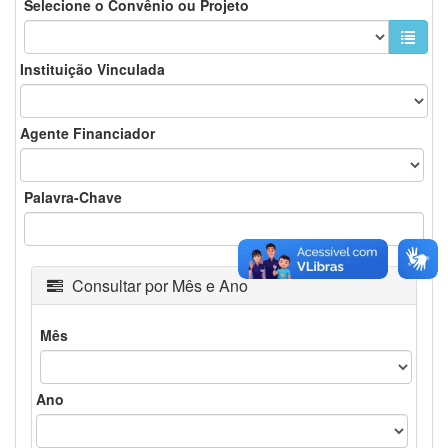
Selecione o Convênio ou Projeto
Informações
sobre
a
Instituição Vinculada
Instituição
Perguntas
Agente Financiador
Frequentes
Palavra-Chave
Fechar
Menu
Consultar por Mês e Ano
Mês
Ano