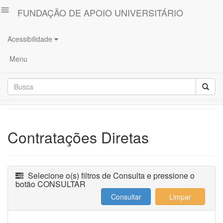
menu
FUNDAÇÃO DE APOIO UNIVERSITÁRIO
Acessibilidade
Principal
Menu
PORTAL DA
Projetos,
Convênios
TRANSPARÊNCIA
e
Contratos
Demonstrações
Contabeis
Contratações Diretas
e
Relatórios
de
Auditoria
Selecione o(s) filtros de Consulta e pressione o
botão CONSULTAR
Outros
Documentos/Formulário
da
Instituição